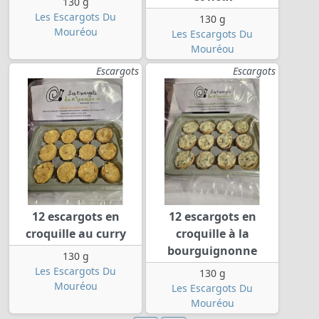
130 g
Les Escargots Du
130 g
Mouréou
Les Escargots Du
Mouréou
Escargots
Escargots
12 escargots en
12 escargots en
croquille au curry
croquille à la
bourguignonne
130 g
Les Escargots Du
130 g
Mouréou
Les Escargots Du
Mouréou