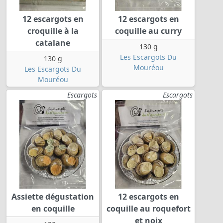
12 escargots en
12 escargots en
croquille à la
coquille au curry
catalane
130 g
Les Escargots Du
130 g
Mouréou
Les Escargots Du
Mouréou
Escargots
Escargots
Assiette dégustation
12 escargots en
en coquille
coquille au roquefort
et noix