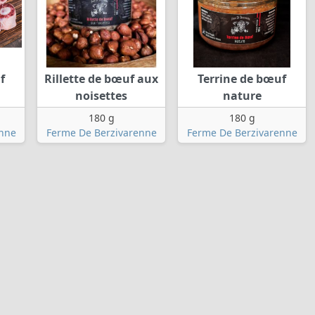
f
Rillette de bœuf aux
Terrine de bœuf
noisettes
nature
180 g
180 g
enne
Ferme De Berzivarenne
Ferme De Berzivarenne