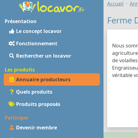
Accueil
Ann
Ferme D
Présentation
Le concept locavor
Fonctionnement
Nous somme
agriculture
Rechercher un locavor
de volaille
Engraisseur
Les produits
véritable v
Annuaire producteurs
Quels produits
Produits proposés
Participer
Devenir membre