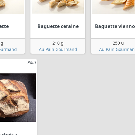
ette
Baguette ceraine
Baguette vienno
 g
210 g
250 u
ourmand
Au Pain Gourmand
Au Pain Gourman
Pain
schetta