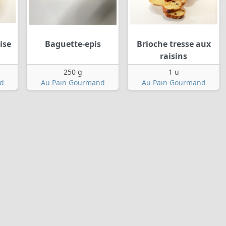
ise
Baguette-epis
Brioche tresse aux
raisins
250 g
1 u
d
Au Pain Gourmand
Au Pain Gourmand