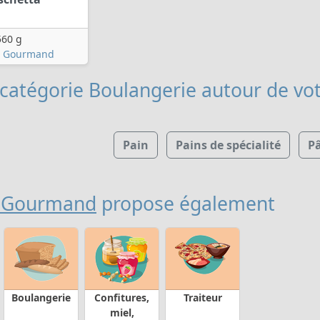
560 g
n Gourmand
 catégorie Boulangerie
autour de vot
Pain
Pains de spécialité
P
n Gourmand
propose également
Boulangerie
Confitures,
Traiteur
miel,