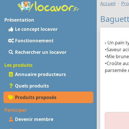
Accueil
Pro
Baguet
Présentation
Le concept locavor
Fonctionnement
› Un pain t
•Saveur ac
Rechercher un locavor
•Mie brune
•Croûte aux
Les produits
parsemée d
Annuaire producteurs
Quels produits
Produits proposés
Participer
Devenir membre