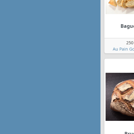
Bagu
250
Au Pain G
Bru