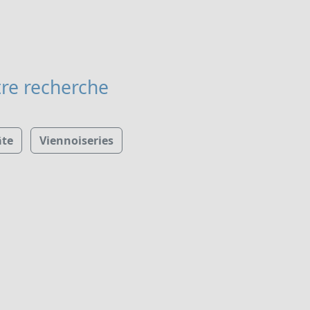
re recherche
âte
Viennoiseries