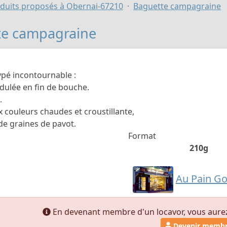
duits proposés à Obernai-67210
Baguette campagraine
te campagraine
ypé incontournable :
idulée en fin de bouche.
.
 couleurs chaudes et croustillante,
e graines de pavot.
Format
210g
Au Pain G
En devenant membre d'un locavor, vous aurez a
Devenir memb