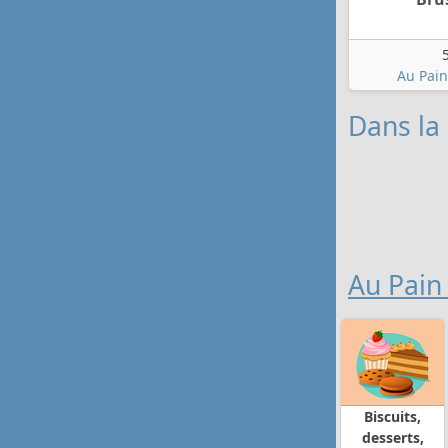
Au Pai
Dans la
Au Pai
Biscuits,
desserts,