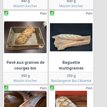
440 g
600 g
Moulin Kircher
Moulin Kircher
Pain
Pain
Pavé aux graines de
Baguette
courges bio
multigraines
350 g
250 g
Moulin Kircher
Boulangerie Bio Cézamie
Pain
Pain