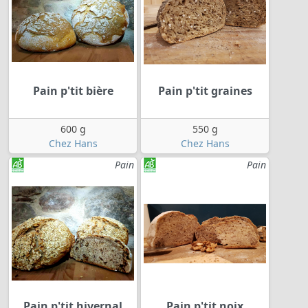
Pain p'tit bière
Pain p'tit graines
600 g
550 g
Chez Hans
Chez Hans
Pain
Pain
Pain p'tit hivernal
Pain p'tit noix