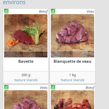
environs
Boeuf
Veau
Bavette
Blanquette de veau
200 g
1 kg
Nature Viande
Nature Viande
Veau
Boeuf