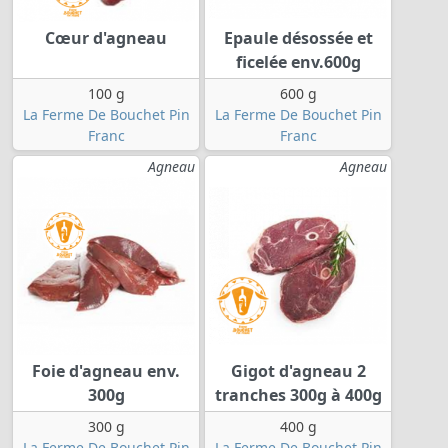
Cœur d'agneau
Epaule désossée et
ficelée env.600g
100 g
600 g
La Ferme De Bouchet Pin
La Ferme De Bouchet Pin
Franc
Franc
Agneau
Agneau
Foie d'agneau env.
Gigot d'agneau 2
300g
tranches 300g à 400g
300 g
400 g
La Ferme De Bouchet Pin
La Ferme De Bouchet Pin