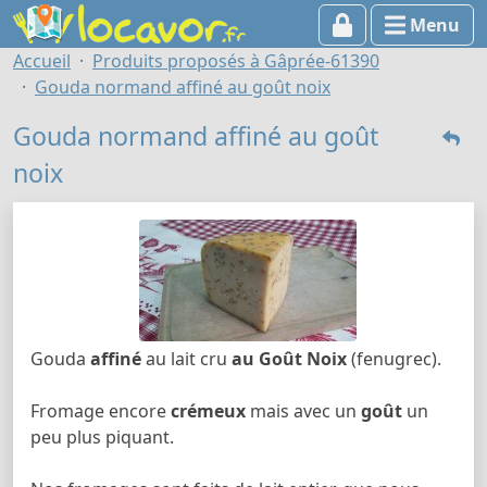
Menu
Accueil
Produits proposés à Gâprée-61390
Gouda normand affiné au goût noix
Gouda normand affiné au goût
noix
Gouda
affiné
au lait cru
au Goût Noix
(fenugrec).
Fromage encore
crémeux
mais avec un
goût
un
peu plus piquant.