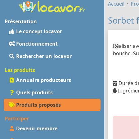
Accueil
Pro
Sorbet f
Présentation
Le concept locavor
Fonctionnement
Réaliser av
bouche. Su
Rechercher un locavor
Les produits
Annuaire producteurs
Durée de
Ingrédien
Quels produits
Produits proposés
Participer
Devenir membre