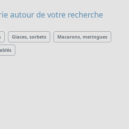
rie
autour de votre recherche
s
Glaces, sorbets
Macarons, meringues
ablés