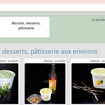
Ce produ
Biscuits, desserts,
pâtisserie
, desserts, pâtisserie aux environs
aces, sorbets
Glaces, sorbets
Glaces, so