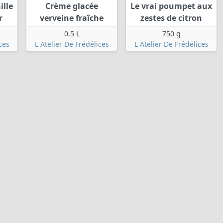
ille
Crème glacée
Le vrai poumpet aux
r
verveine fraîche
zestes de citron
0.5 L
750 g
ces
L Atelier De Frédélices
L Atelier De Frédélices