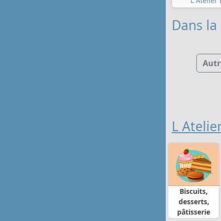
L Atelier
Dans la 
Autr
L Atelie
Biscuits,
desserts,
pâtisserie