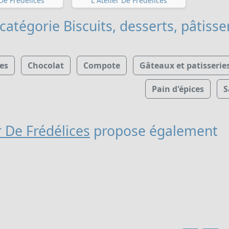
 De Frédélices
L Atelier De Frédélices
catégorie Biscuits, desserts, pâtisse
es
Chocolat
Compote
Gâteaux et patisserie
Pain d'épices
S
r De Frédélices
propose également