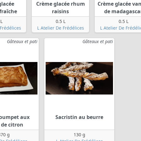
glacée
Crème glacée rhum
Crème glacée van
fraîche
raisins
de madagasca
 L
0.5 L
0.5 L
 Frédélices
L Atelier De Frédélices
L Atelier De Frédéli
Gâteaux et pati
Gâteaux et pati
poumpet aux
Sacristin au beurre
 de citron
370 g
130 g