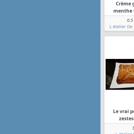
Crème 
menthe 
0.5
L Atelier De
Le vrai 
zestes