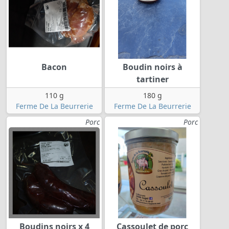
Bacon
Boudin noirs à
tartiner
110 g
180 g
Ferme De La Beurrerie
Ferme De La Beurrerie
Porc
Porc
Boudins noirs x 4
Cassoulet de porc