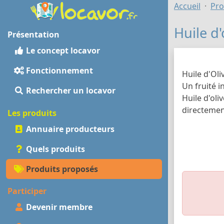
Accueil
Pro
Huile d'
Présentation
Le concept locavor
Fonctionnement
Huile d'Oli
Un fruité i
Rechercher un locavor
Huile d'oli
directemen
Les produits
Annuaire producteurs
Quels produits
Produits proposés
Participer
Devenir membre