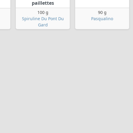
paillettes
100 g
90 g
Spiruline Du Pont Du
Pasqualino
Gard