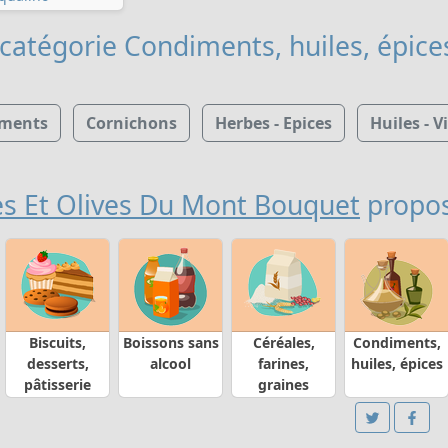
 catégorie Condiments, huiles, épice
ments
Cornichons
Herbes - Epices
Huiles - V
 Et Olives Du Mont Bouquet
propo
Biscuits,
Boissons sans
Céréales,
Condiments,
desserts,
alcool
farines,
huiles, épices
pâtisserie
graines