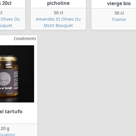
 20cl
picholine
vierge bio
cl
50 cl
50 cl
Olives Du
Amandes Et Olives Du
Trainor
uquet
Mont Bouquet
Condiments
al tartufo
120 g
qualino