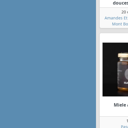
douces
20 
Amandes Et 
Mont Bo
Miele 
Pas