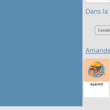
Dans la
Condi
Amandes
Apéritif