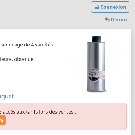
Connexion
Retour
assemblage de 4 variétés.
érieure, obtenue
uquet
ccès aux tarifs lors des ventes :
re