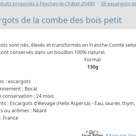
duits proposés à Fesches-le-Châtel-25490
36 escargots de
rgots de la combe des bois petit
ts sont nés, élevés et transformés en Franche Comté selon u
sont conservés dans un bouillon 100% naturel.
Format
130g
s : escargots
nnement : Bocal
 conservation : 24 mois
ts : Escargots d'élevage (Helix Aspersa) - Eau, laurier, thym, 
s ou arômes : Néant
: France
Maison Jac