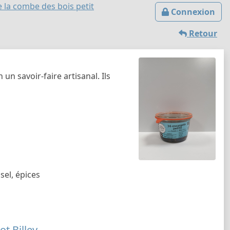
 la combe des bois petit
Connexion
Retour
n savoir-faire artisanal. Ils
sel, épices
ot Billey