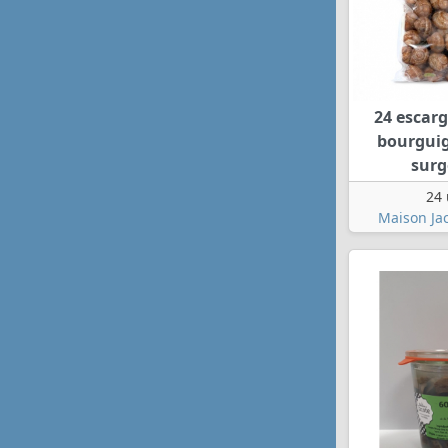
24 escarg
bourgui
surg
24 
Maison Jac