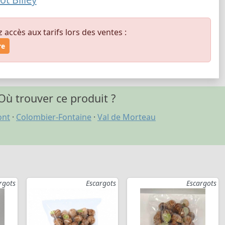
ccès aux tarifs lors des ventes :
re
Où trouver ce produit ?
ont
·
Colombier-Fontaine
·
Val de Morteau
rgots
Escargots
Escargots