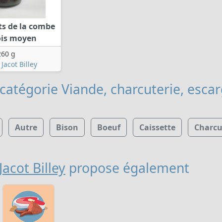
ts de la combe
ois moyen
260 g
Jacot Billey
catégorie Viande, charcuterie, esca
Autre
Bison
Boeuf
Caissette
Charcu
acot Billey
propose également