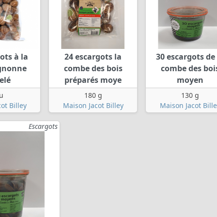
ots à la
24 escargots la
30 escargots de 
gnonne
combe des bois
combe des boi
elé
préparés moye
moyen
u
180 g
130 g
ot Billey
Maison Jacot Billey
Maison Jacot Bille
Escargots