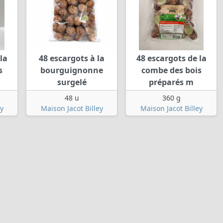
la
48 escargots à la
48 escargots de la
s
bourguignonne
combe des bois
surgelé
préparés m
48 u
360 g
y
Maison Jacot Billey
Maison Jacot Billey