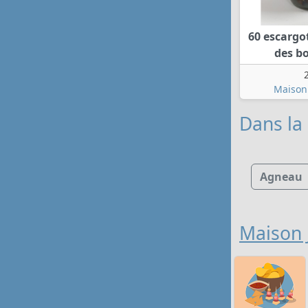
60 escargo
des b
Maison 
Dans la 
Agneau
Maison J