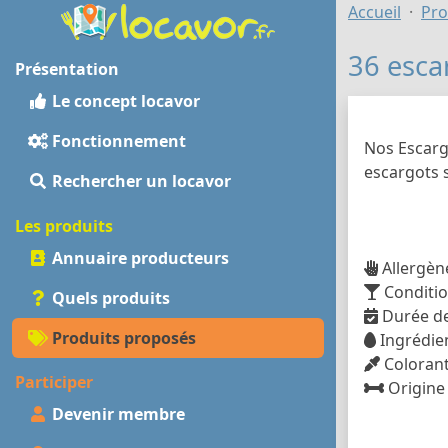
Accueil
Pro
36 esca
Présentation
Le concept locavor
Fonctionnement
Nos Escargo
escargots 
Rechercher un locavor
Les produits
Annuaire producteurs
Allergène
Conditio
Quels produits
Durée de
Produits proposés
Ingrédien
Colorant
Participer
Origine 
Devenir membre