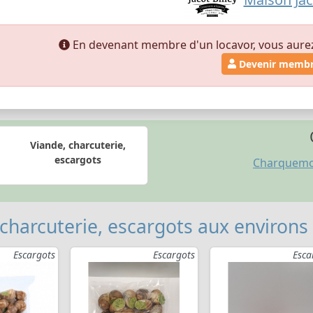
En devenant membre d'un locavor, vous aurez a
Devenir memb
Viande, charcuterie,
escargots
Charquem
 charcuterie, escargots aux environs
Escargots
Escargots
Esca