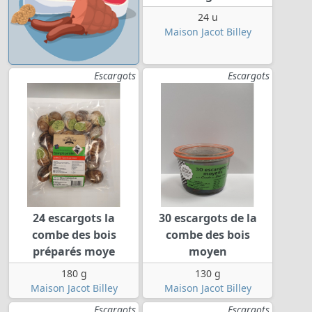
24 u
Maison Jacot Billey
Escargots
Escargots
24 escargots la
30 escargots de la
combe des bois
combe des bois
préparés moye
moyen
180 g
130 g
Maison Jacot Billey
Maison Jacot Billey
Escargots
Escargots