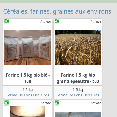
Céréales, farines, graines aux environs
Farine
Farine
Farine 1,5 kg bio blé -
Farine 1,5 kg bio
t80
grand epeautre - t80
1.5 kg
1.5 kg
Ferme De Fons Des Ores
Ferme De Fons Des Ores
Farine
Farine