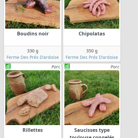
Boudins noir
Chipolatas
330 g
350 g
Ferme Des Prés D'ardoise
Ferme Des Prés D'ardoise
Porc
Porc
Rillettes
Saucisses type
toulouse congelés