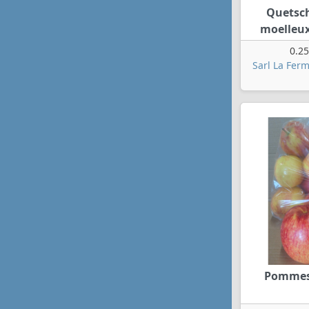
Quetsc
moelleux
0.25
Sarl La Ferm
Pommes