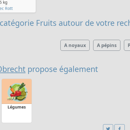
5 kg
ec Rott
catégorie Fruits
autour de votre rec
A noyaux
A pépins
P
Obrecht
propose également
Légumes