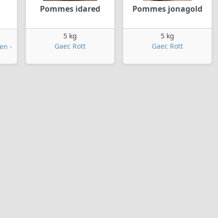
Pommes idared
Pommes jonagold
5 kg
5 kg
Gaec Rott
Gaec Rott
en -