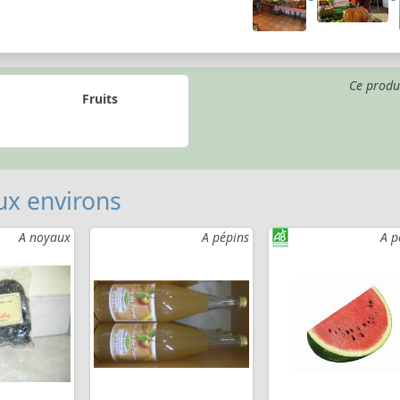
Ce produ
Fruits
ux environs
A noyaux
A pépins
A p