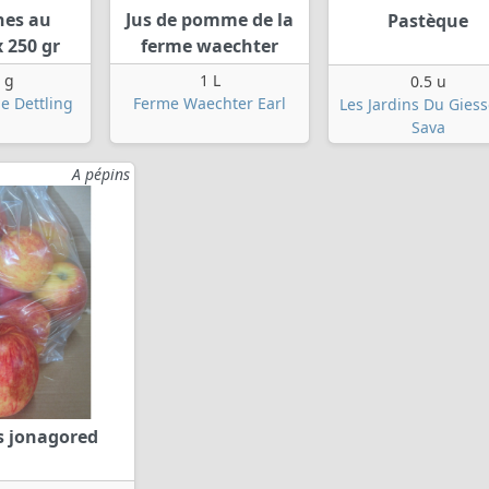
hes au
Jus de pomme de la
Pastèque
 250 gr
ferme waechter
 g
1 L
0.5 u
e Dettling
Ferme Waechter Earl
Les Jardins Du Giess
Sava
A pépins
 jonagored