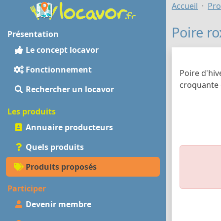
Accueil
Pro
Poire r
Présentation
Le concept locavor
Fonctionnement
Poire d'hiv
croquante 
Rechercher un locavor
Les produits
Annuaire producteurs
Quels produits
Produits proposés
Participer
Devenir membre