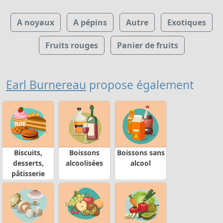
A noyaux
A pépins
Autre
Exotiques
Fruits rouges
Panier de fruits
Earl Burnereau
propose également
Biscuits,
Boissons
Boissons sans
desserts,
alcoolisées
alcool
pâtisserie