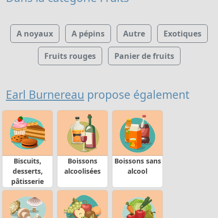
A noyaux
A pépins
Autre
Exotiques
Fruits rouges
Panier de fruits
Earl Burnereau
propose également
Biscuits,
Boissons
Boissons sans
desserts,
alcoolisées
alcool
pâtisserie