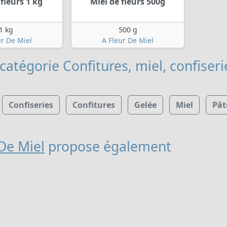
 fleurs 1 kg
Miel de fleurs 500g
1 kg
500 g
ur De Miel
A Fleur De Miel
catégorie Confitures, miel, confiseri
Confiseries
Confitures
Gelée
Miel
Pât
 De Miel
propose également