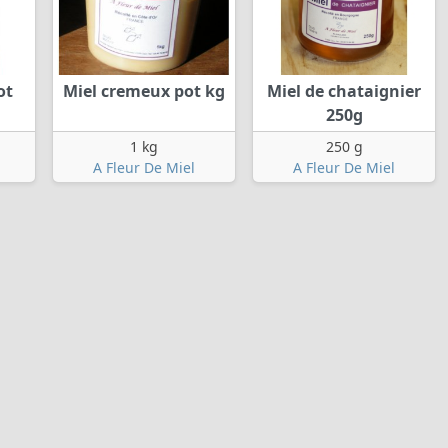
ot
Miel cremeux pot kg
Miel de chataignier
250g
1 kg
250 g
A Fleur De Miel
A Fleur De Miel