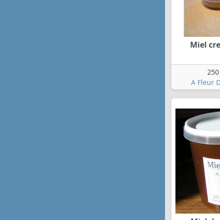
Miel c
250
A Fleur 