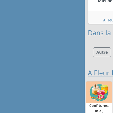
Miel de
A Fle
Dans la 
Autre
A Fleur
Confitures,
miel,