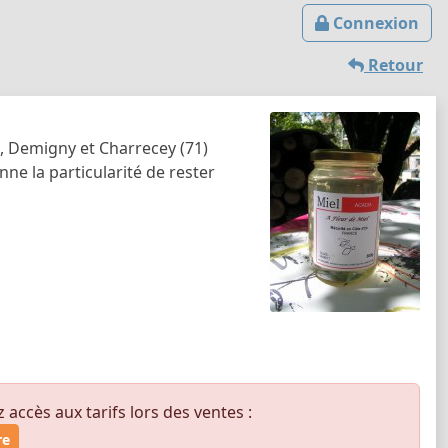
Connexion
Retour
1), Demigny et Charrecey (71)
nne la particularité de rester
ccès aux tarifs lors des ventes :
re