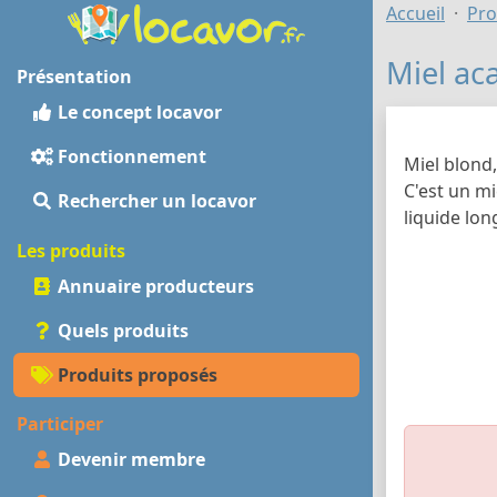
Accueil
Pro
Miel ac
Présentation
Le concept locavor
Fonctionnement
Miel blond,
C'est un mi
Rechercher un locavor
liquide lo
Les produits
Annuaire producteurs
Quels produits
Produits proposés
Participer
Devenir membre