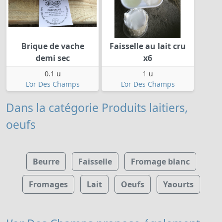
Brique de vache
Faisselle au lait cru
demi sec
x6
0.1 u
1 u
L’or Des Champs
L’or Des Champs
Dans la catégorie Produits laitiers,
oeufs
Beurre
Faisselle
Fromage blanc
Fromages
Lait
Oeufs
Yaourts