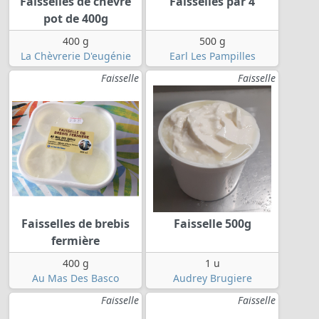
Faisselles de chèvre
Faisselles par 4
pot de 400g
400 g
500 g
La Chèvrerie D'eugénie
Earl Les Pampilles
Faisselle
Faisselle
Faisselles de brebis
Faisselle 500g
fermière
400 g
1 u
Au Mas Des Basco
Audrey Brugiere
Faisselle
Faisselle