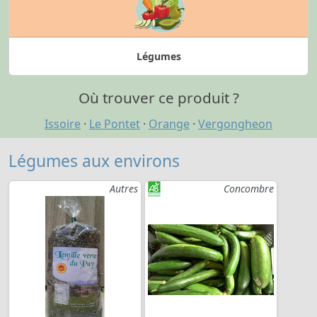
Légumes
Où trouver ce produit ?
Issoire
·
Le Pontet
·
Orange
·
Vergongheon
Légumes aux environs
Autres
Concombre