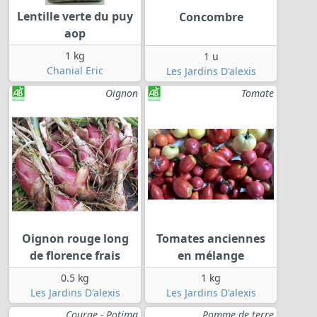
Lentille verte du puy
Concombre
aop
1 kg
1 u
Chanial Eric
Les Jardins D'alexis
Oignon
Tomate
Oignon rouge long
Tomates anciennes
de florence frais
en mélange
0.5 kg
1 kg
Les Jardins D'alexis
Les Jardins D'alexis
Courge - Potima
Pomme de terre