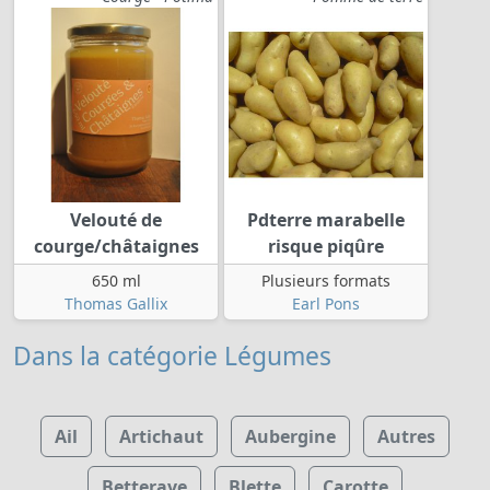
Velouté de
Pdterre marabelle
courge/châtaignes
risque piqûre
650 ml
Plusieurs formats
Thomas Gallix
Earl Pons
Dans la catégorie Légumes
Ail
Artichaut
Aubergine
Autres
Betterave
Blette
Carotte