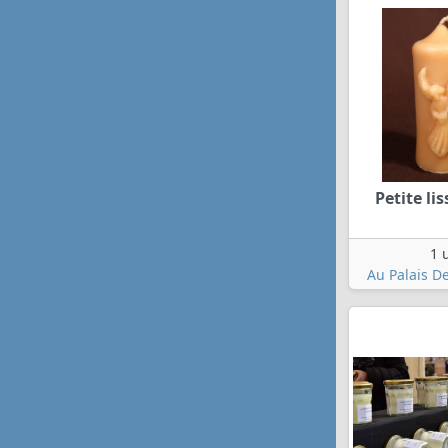
Petite li
1 
Au Palais De