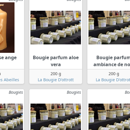
sse ange
Bougie parfum aloe
Bougie parfu
vera
ambiance de no
u
200 g
200 g
s Abeilles
La Bougie D'ottrott
La Bougie D'ottrot
Bougies
Bougies
Bo