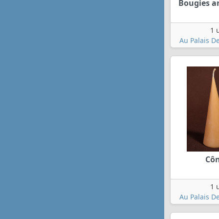
Bougies a
1 
Au Palais De
Cô
1 
Au Palais De