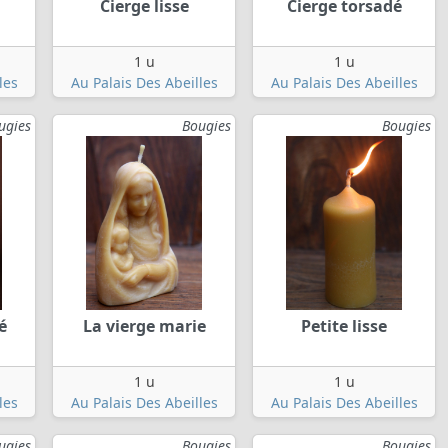
Cierge lisse
Cierge torsadé
1 u
1 u
les
Au Palais Des Abeilles
Au Palais Des Abeilles
ugies
Bougies
Bougies
é
La vierge marie
Petite lisse
1 u
1 u
les
Au Palais Des Abeilles
Au Palais Des Abeilles
ugies
Bougies
Bougies