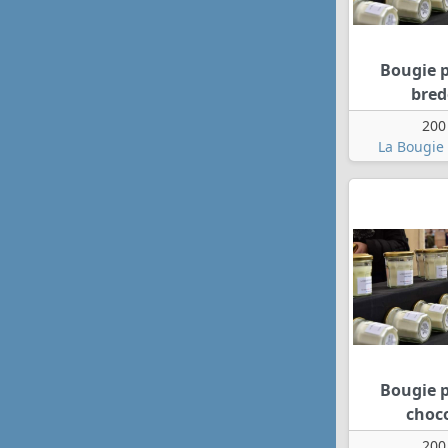
Bougie 
bred
200
La Bougie 
Bougie 
choc
200