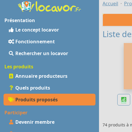
Accueil
Pro
Présentation
Le concept locavor
Liste de
Fonctionnement
Rechercher un locavor
Les produits
Annuaire producteurs
Quels produits
Produits proposés
Participer
Devenir membre
74 produits à