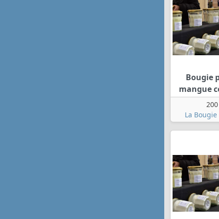
Bougie 
mangue c
200
La Bougie 