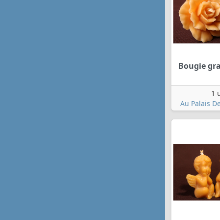
Bougie gr
1 
Au Palais De