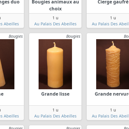
nges duo
Bougies animaux au
Cierge gaufré
choix
u
1 u
1 u
s Abeilles
Au Palais Des Abeilles
Au Palais Des Abeil
Bougies
Bougies
Bo
ne
Grande lisse
Grande nervur
u
1 u
1 u
s Abeilles
Au Palais Des Abeilles
Au Palais Des Abeil
Bougies
Bougies
Bo