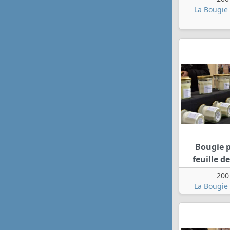
La Bougie 
Bougie 
feuille de
200
La Bougie 