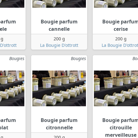
parfum
Bougie parfum
Bougie parfu
ele
cannelle
cerise
 g
200 g
200 g
D'ottrott
La Bougie D'ottrott
La Bougie D'ottrot
Bougies
Bougies
Bo
parfum
Bougie parfum
Bougie parfu
olat
citronnelle
citrouille
merveilleuse
 g
200 g