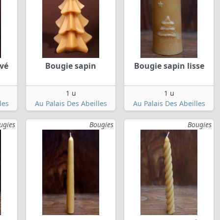
vé
Bougie sapin
Bougie sapin lisse
1 u
1 u
les
Au Palais Des Abeilles
Au Palais Des Abeilles
ugies
Bougies
Bougies