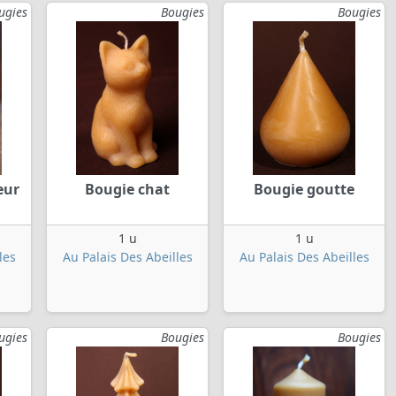
ugies
Bougies
Bougies
eur
Bougie chat
Bougie goutte
1 u
1 u
les
Au Palais Des Abeilles
Au Palais Des Abeilles
ugies
Bougies
Bougies