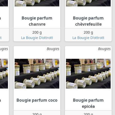
m
Bougie parfum
Bougie parfum
chanvre
chèvrefeuille
200 g
200 g
t
La Bougie D'ottrott
La Bougie D'ottrott
ugies
Bougies
Bougies
m
Bougie parfum coco
Bougie parfum
epicéa
200 g
200 g