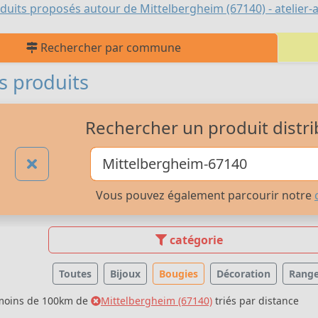
duits proposés autour de Mittelbergheim (67140) - atelier-a
Rechercher par commune
s produits
Rechercher un produit distri
Vous pouvez également parcourir notre
catégorie
Toutes
Bijoux
Bougies
Décoration
Rang
 moins de 100km de
Mittelbergheim (67140)
triés par distance