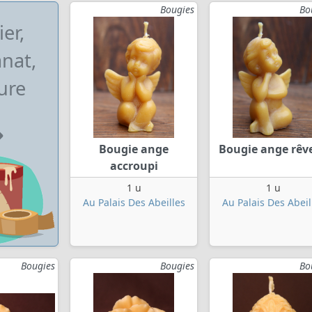
Bougies
Bo
ier,
anat,
ure
Bougie ange
Bougie ange rêv
accroupi
1 u
1 u
Au Palais Des Abeilles
Au Palais Des Abeil
Bougies
Bougies
Bo