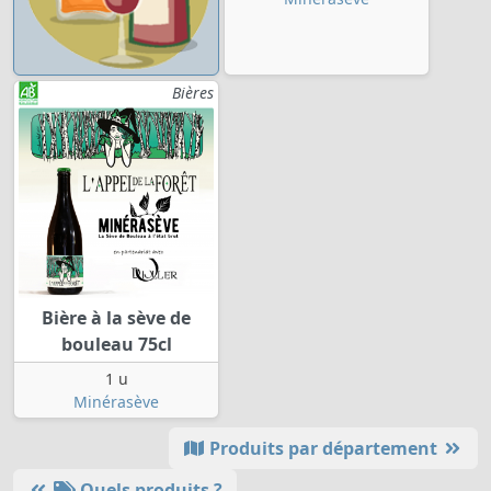
Bières
Bière à la sève de
bouleau 75cl
1 u
Minérasève
Produits par département
Quels produits ?