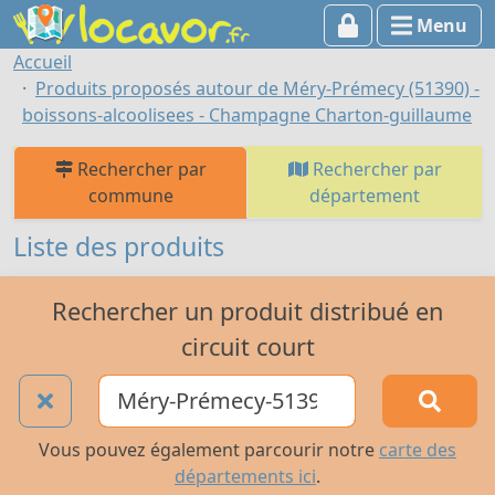
Menu
Accueil
Produits proposés autour de Méry-Prémecy (51390) -
boissons-alcoolisees - Champagne Charton-guillaume
Rechercher par
Rechercher par
commune
département
Liste des produits
Rechercher un produit distribué en
circuit court
Vous pouvez également parcourir notre
carte des
départements ici
.