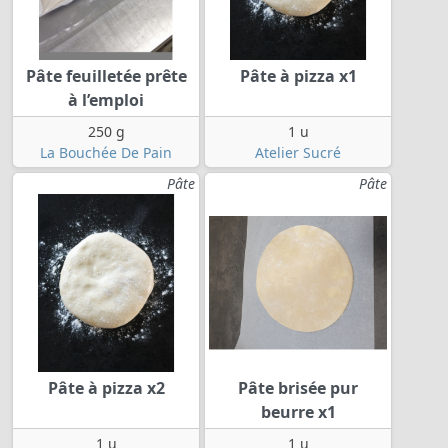
Pâte feuilletée prête
Pâte à pizza x1
à l’emploi
250 g
1 u
La Bouchée De Pain
Atelier Sucré
Pâte
Pâte
Pâte à pizza x2
Pâte brisée pur
beurre x1
1 u
1 u