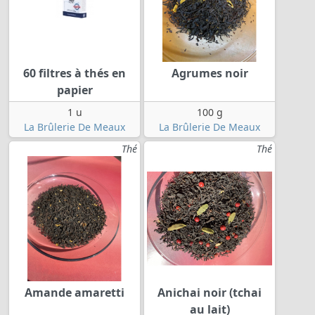
60 filtres à thés en
Agrumes noir
papier
1 u
100 g
La Brûlerie De Meaux
La Brûlerie De Meaux
Thé
Thé
Amande amaretti
Anichai noir (tchai
au lait)