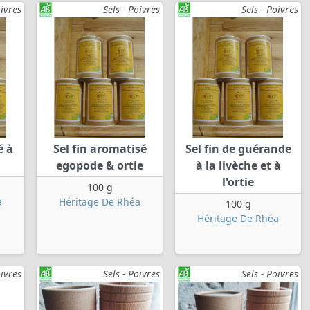
oivres
Sels - Poivres
Sels - Poivres
é à
Sel fin aromatisé
Sel fin de guérande
egopode & ortie
à la livèche et à
l'ortie
100 g
a
Héritage De Rhéa
100 g
Héritage De Rhéa
oivres
Sels - Poivres
Sels - Poivres