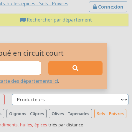
-huiles-epices - Sels - Poivres
Connexion
Rechercher par département
bué en circuit court
carte des départements ici
.
s
Oignons - Câpres
Olives - Tapenades
Sels - Poivres
diments, huiles, épices
triés par distance