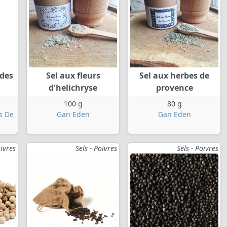
 des
Sel aux fleurs
Sel aux herbes de
d'helichryse
provence
100 g
80 g
s De
Gan Eden
Gan Eden
oivres
Sels - Poivres
Sels - Poivres