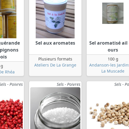
 guérande
Sel aux aromates
Sel aromatisé ail
pignons
ours
ois
Plusieurs formats
100 g
Ateliers De La Grange
Andanson-les Jardin
 g
La Muscade
De Rhéa
Sels - Poivres
Sels - Poivres
Sels - P