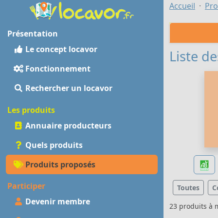
Accueil
Pro
Présentation
Le concept locavor
Liste de
Fonctionnement
Rechercher un locavor
Les produits
Annuaire producteurs
Quels produits
Produits proposés
Participer
Toutes
C
Devenir membre
23 produits à