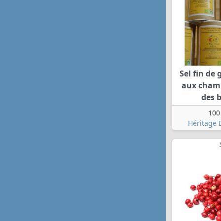
Sel fin de
aux cham
des b
100
Héritage 