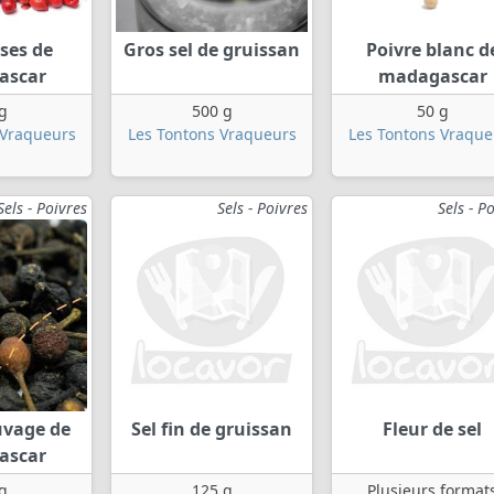
ses de
Gros sel de gruissan
Poivre blanc d
ascar
madagascar
g
500 g
50 g
 Vraqueurs
Les Tontons Vraqueurs
Les Tontons Vraque
Sels - Poivres
Sels - Poivres
Sels - P
uvage de
Sel fin de gruissan
Fleur de sel
ascar
g
125 g
Plusieurs format