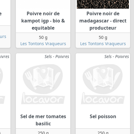
e
Poivre noir de
Poivre noir de
kampot igp - bio &
madagascar - direct
equitable
producteur
urs
50 g
50 g
Les Tontons Vraqueurs
Les Tontons Vraqueurs
oivres
Sels - Poivres
Sels - Poivres
Sel de mer tomates
Sel poisson
basilic
s
250 g
250 g