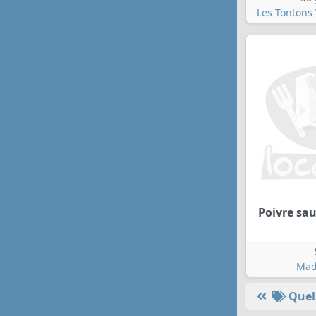
Les Tontons
Poivre sa
Mad
Quels