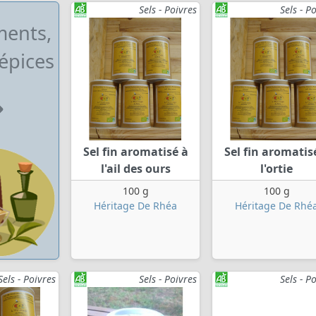
Sels - Poivres
Sels - P
ents,
 épices
Sel fin aromatisé à
Sel fin aromatis
l'ail des ours
l'ortie
100 g
100 g
Héritage De Rhéa
Héritage De Rhé
Sels - Poivres
Sels - Poivres
Sels - P