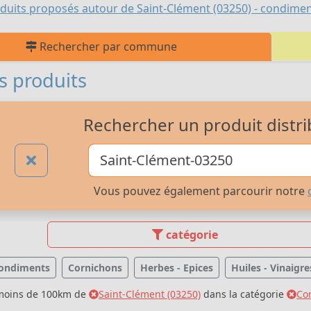
duits proposés autour de Saint-Clément (03250) - condiments
Rechercher par commune
s produits
Rechercher un produit distri
Vous pouvez également parcourir notre
catégorie
ondiments
Cornichons
Herbes - Epices
Huiles - Vinaigre
 moins de 100km de
Saint-Clément (03250)
dans la catégorie
Con