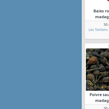
Baies ro
madag
50 
Les Tontons
Poivre sa
madag
50 