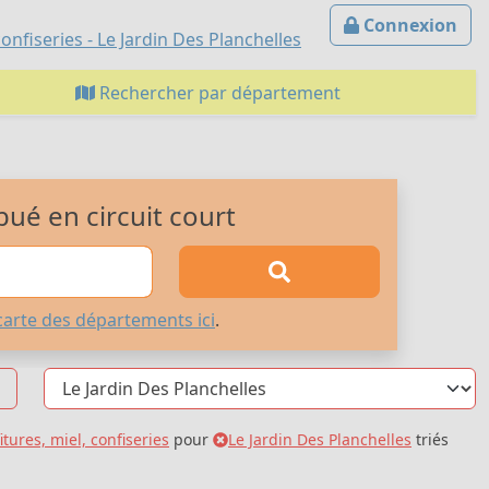
Connexion
nfiseries - Le Jardin Des Planchelles
Rechercher par département
bué en circuit court
carte des départements ici
.
itures, miel, confiseries
pour
Le Jardin Des Planchelles
triés