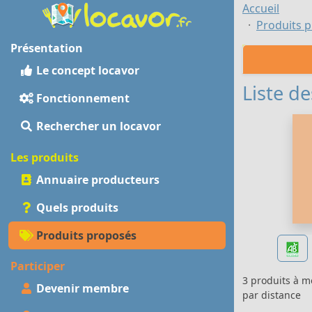
Accueil
Produits p
Présentation
Le concept locavor
Liste de
Fonctionnement
Rechercher un locavor
Les produits
Annuaire producteurs
Quels produits
Produits proposés
Participer
3 produits à 
Devenir membre
par distance