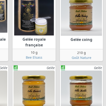
ale
Gelée royale
Gelée coing
française
10 g
210 g
Bee Elsass
Goût Nature
Gelée
Gelée
Gelée