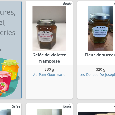
Gelée
ures,
l,
eries
Gelée de violette
Fleur de surea
framboise
330 g
320 g
Au Pain Gourmand
Les Delices De Josep
Gelée
Gelée