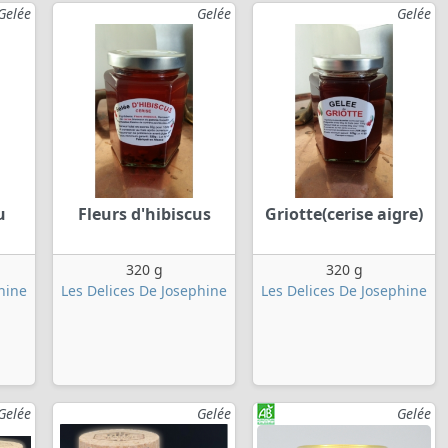
Gelée
Gelée
Gelée
u
Fleurs d'hibiscus
Griotte(cerise aigre)
320 g
320 g
hine
Les Delices De Josephine
Les Delices De Josephine
Gelée
Gelée
Gelée