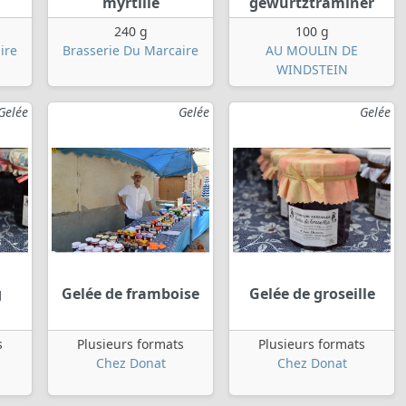
myrtille
gewurtztraminer
240 g
100 g
ire
Brasserie Du Marcaire
AU MOULIN DE
WINDSTEIN
Gelée
Gelée
Gelée
g
Gelée de framboise
Gelée de groseille
s
Plusieurs formats
Plusieurs formats
Chez Donat
Chez Donat