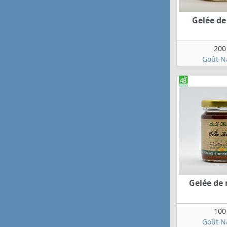
Gelée de 
200
Goût N
Gelée de
100
Goût N