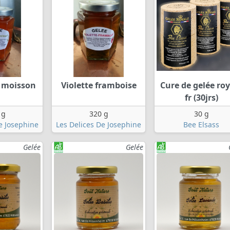
 moisson
Violette framboise
Cure de gelée roy
fr (30jrs)
 g
320 g
30 g
e Josephine
Les Delices De Josephine
Bee Elsass
Gelée
Gelée