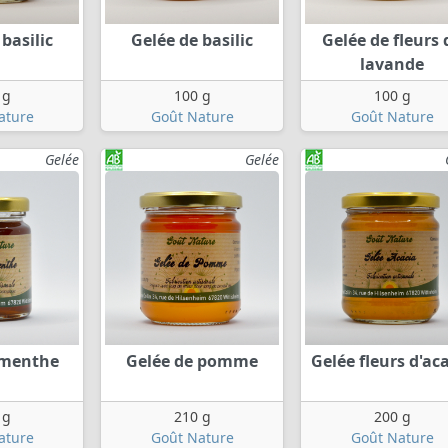
basilic
Gelée de basilic
Gelée de fleurs 
lavande
 g
100 g
100 g
ature
Goût Nature
Goût Nature
Gelée
Gelée
 menthe
Gelée de pomme
Gelée fleurs d'ac
 g
210 g
200 g
ature
Goût Nature
Goût Nature