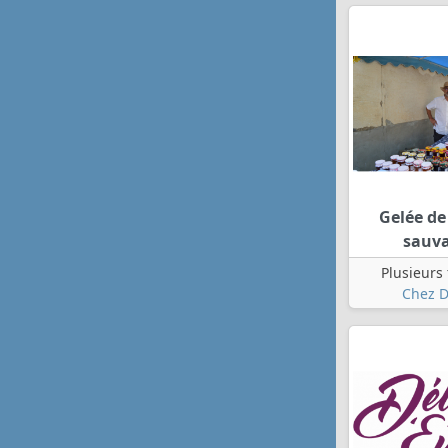
Gelée d
sauv
Plusieurs
Chez D