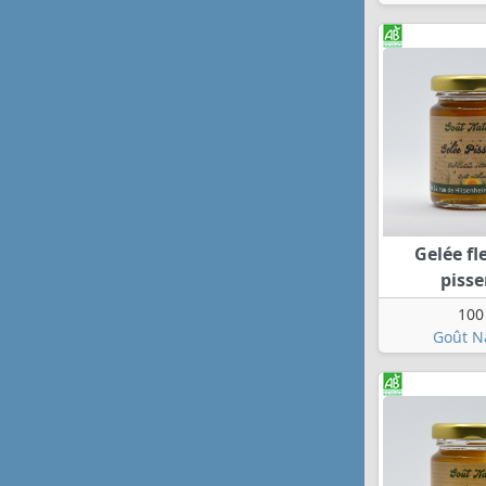
Gelée fl
pisse
100
Goût N