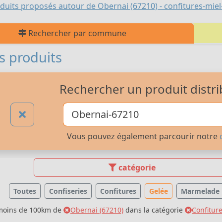
duits proposés autour de Obernai (67210) - confitures-miel-
Rechercher par commune
s produits
Rechercher un produit distri
Vous pouvez également parcourir notre
catégorie
Toutes
Confiseries
Confitures
Gelée
Marmelade
 moins de 100km de
Obernai (67210)
dans la catégorie
Confiture