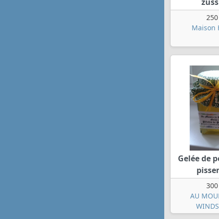
zuss
250
Maison 
Gelée de p
pissen
300
AU MOU
WINDS