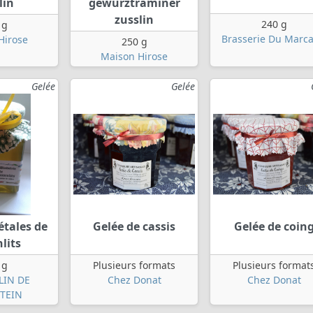
lin
gewurztraminer
zusslin
240 g
 g
Brasserie Du Marca
Hirose
250 g
Maison Hirose
Gelée
Gelée
étales de
Gelée de cassis
Gelée de coin
lits
 g
Plusieurs formats
Plusieurs format
LIN DE
Chez Donat
Chez Donat
TEIN