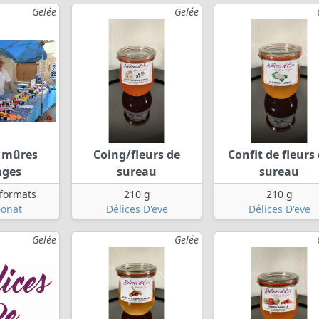
Gelée
Gelée
e mûres
Coing/fleurs de
Confit de fleurs
ages
sureau
sureau
 formats
210 g
210 g
onat
Délices D'eve
Délices D'eve
Gelée
Gelée