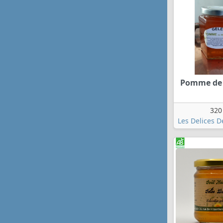
Pomme de
320
Les Delices D