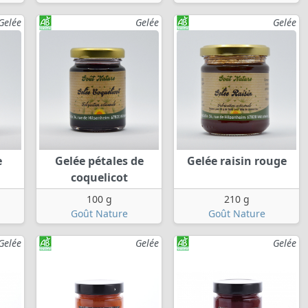
Gelée
Gelée
Gelée
e
Gelée pétales de
Gelée raisin rouge
coquelicot
100 g
210 g
Goût Nature
Goût Nature
Gelée
Gelée
Gelée