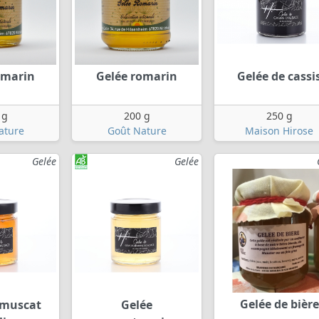
omarin
Gelée romarin
Gelée de cassi
 g
200 g
250 g
ature
Goût Nature
Maison Hirose
Gelée
Gelée
Gelée de bière
 muscat
Gelée