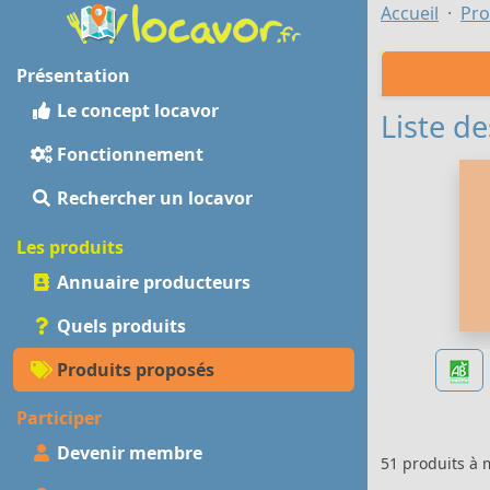
Accueil
Pro
Présentation
Le concept locavor
Liste de
Fonctionnement
Rechercher un locavor
Les produits
Annuaire producteurs
Quels produits
Produits proposés
Participer
Devenir membre
51 produits à