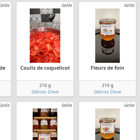
Gelée
Gelée
Gelée
 de
Coulis de coquelicot
Fleurs de foin
210 g
210 g
Délices D'eve
Délices D'eve
Gelée
Gelée
Gelée