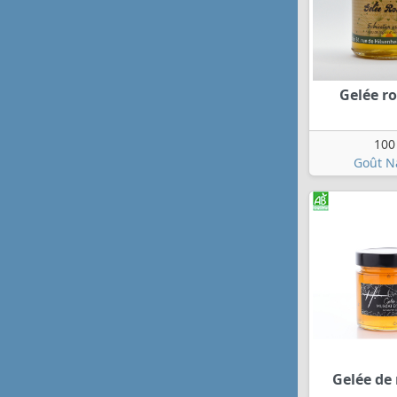
Gelée r
100
Goût N
Gelée de