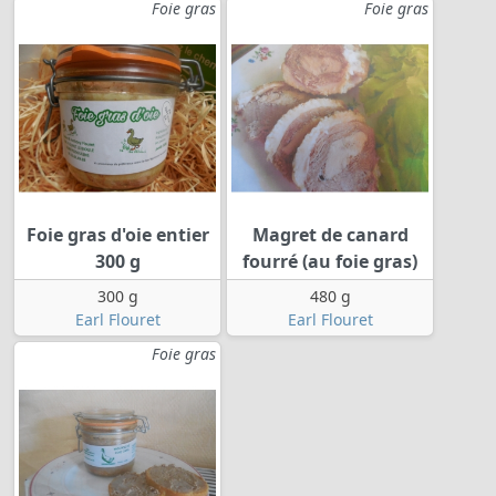
Foie gras
Foie gras
Foie gras d'oie entier
Magret de canard
300 g
fourré (au foie gras)
300 g
480 g
Earl Flouret
Earl Flouret
Foie gras