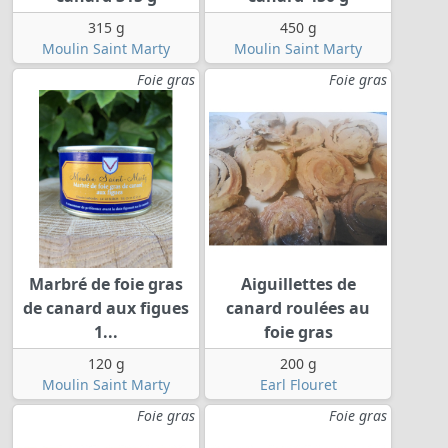
315 g
450 g
Moulin Saint Marty
Moulin Saint Marty
Foie gras
Foie gras
Marbré de foie gras
Aiguillettes de
de canard aux figues
canard roulées au
1...
foie gras
120 g
200 g
Moulin Saint Marty
Earl Flouret
Foie gras
Foie gras