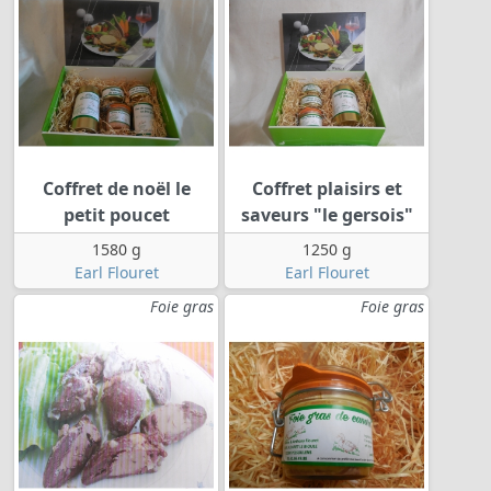
Coffret de noël le
Coffret plaisirs et
petit poucet
saveurs "le gersois"
1580 g
1250 g
Earl Flouret
Earl Flouret
Foie gras
Foie gras