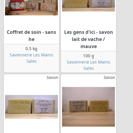
Coffret de soin - sans
Les gens d'ici - savon
he
lait de vache /
mauve
0.5 kg
Savonnerie Les Mains
100 g
Sales
Savonnerie Les Mains
Sales
Savon
Savon