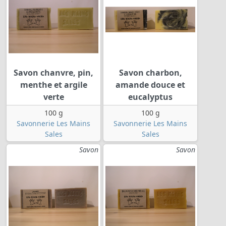
Savon chanvre, pin,
Savon charbon,
menthe et argile
amande douce et
verte
eucalyptus
100 g
100 g
Savonnerie Les Mains
Savonnerie Les Mains
Sales
Sales
Savon
Savon