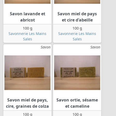
Savon lavande et
Savon miel de pays
abricot
et cire d'abeille
100 g
100 g
Savonnerie Les Mains
Savonnerie Les Mains
Sales
Sales
Savon
Savon
Savon miel de pays,
Savon ortie, sésame
cire, graines de colza
et cameline
100 g
100 g