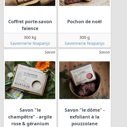
Coffret porte-savon
Pochon de noël
faïence
300 kg
300 g
Savonnerie Niapanjo
Savonnerie Niapanjo
Savon
Savon
Savon "le
Savon "le dôme" -
champêtre" - argile
exfoliant à la
rose & géranium
pouzzolane