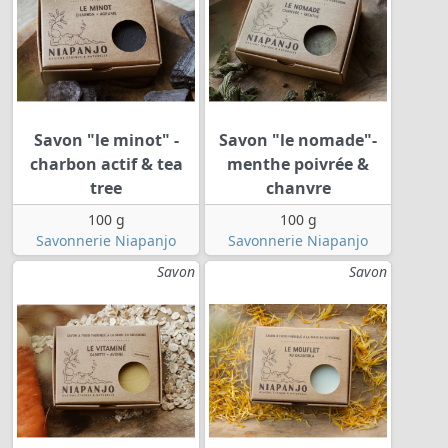
Savon "le minot" -
Savon "le nomade"-
charbon actif & tea
menthe poivrée &
tree
chanvre
100 g
100 g
Savonnerie Niapanjo
Savonnerie Niapanjo
Savon
Savon