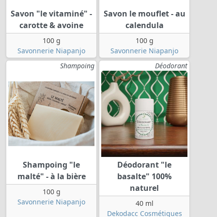
Savon "le vitaminé" -
Savon le mouflet - au
carotte & avoine
calendula
100 g
100 g
Savonnerie Niapanjo
Savonnerie Niapanjo
Shampoing
Déodorant
Shampoing "le
Déodorant "le
malté" - à la bière
basalte" 100%
naturel
100 g
Savonnerie Niapanjo
40 ml
Dekodacc Cosmétiques