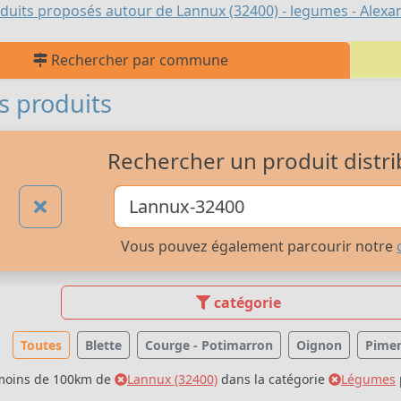
duits proposés autour de Lannux (32400) - legumes - Alexa
Rechercher par commune
s produits
Rechercher un produit distri
Vous pouvez également parcourir notre
catégorie
Toutes
Blette
Courge - Potimarron
Oignon
Pime
 moins de 100km de
Lannux (32400)
dans la catégorie
Légumes