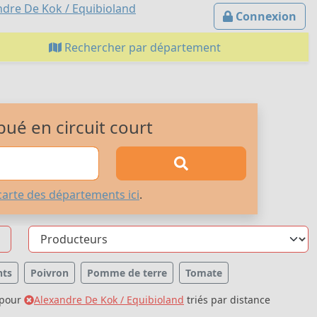
ndre De Kok / Equibioland
Connexion
Rechercher par département
bué en circuit court
carte des départements ici
.
nts
Poivron
Pomme de terre
Tomate
pour
Alexandre De Kok / Equibioland
triés par distance