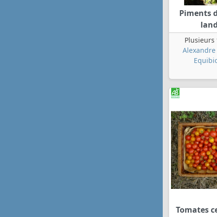
Piments 
lan
Plusieurs
Alexandre 
Equibi
Tomates ce