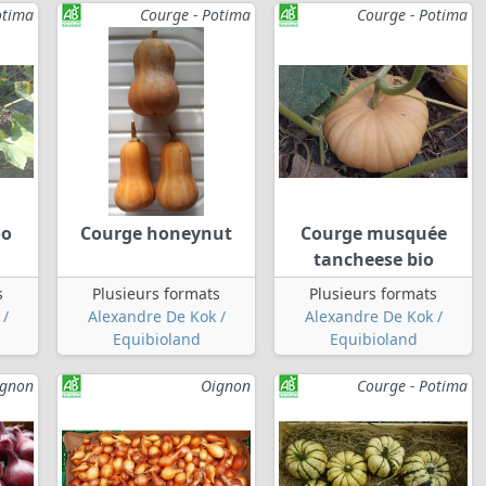
otima
Courge - Potima
Courge - Potima
oo
Courge honeynut
Courge musquée
tancheese bio
s
Plusieurs formats
Plusieurs formats
 /
Alexandre De Kok /
Alexandre De Kok /
Equibioland
Equibioland
ignon
Oignon
Courge - Potima