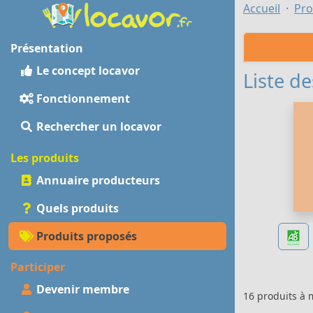
Accueil
Pro
Présentation
Le concept locavor
Liste de
Fonctionnement
Rechercher un locavor
Les produits
Annuaire producteurs
Quels produits
Produits proposés
Participer
Devenir membre
16 produits à