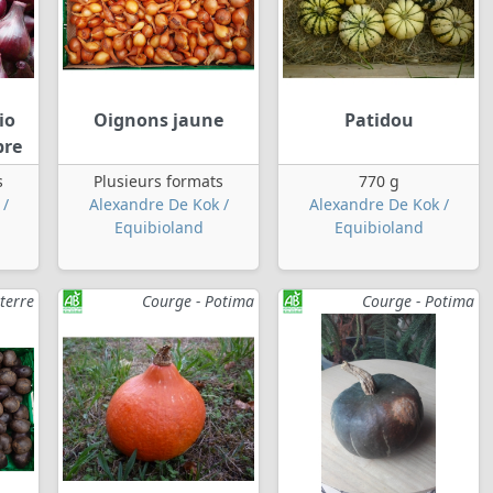
io
Oignons jaune
Patidou
bre
s
Plusieurs formats
770 g
 /
Alexandre De Kok /
Alexandre De Kok /
Equibioland
Equibioland
terre
Courge - Potima
Courge - Potima