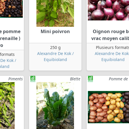
de pomme
Mini poivron
Oignon rouge b
renaille )
vrac moyen cali
ro
250 g
Plusieurs format
Alexandre De Kok /
Alexandre De Kok
 formats
Equibioland
Equibioland
De Kok /
oland
Piments
Blette
Pomme de 