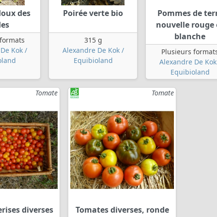
doux des
Poirée verte bio
Pommes de ter
des
nouvelle rouge 
blanche
 formats
315 g
De Kok /
Alexandre De Kok /
Plusieurs format
oland
Equibioland
Alexandre De Kok
Equibioland
Tomate
Tomate
rises diverses
Tomates diverses, ronde