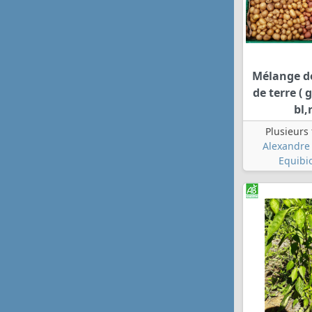
Mélange 
de terre ( g
bl,
Plusieurs
Alexandre 
Equibi