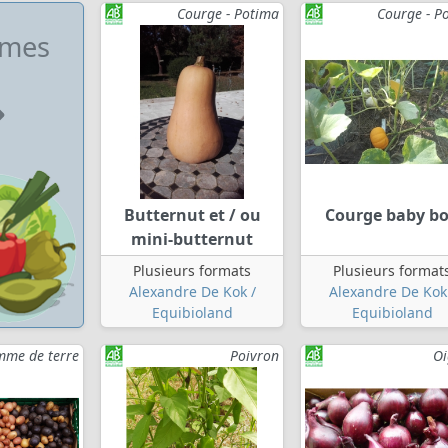
Courge - Potima
Courge - P
umes
Butternut et / ou
Courge baby b
mini-butternut
Plusieurs formats
Plusieurs format
Alexandre De Kok /
Alexandre De Kok
Equibioland
Equibioland
me de terre
Poivron
O