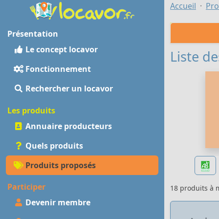
Accueil
Pro
Présentation
Le concept locavor
Liste de
Fonctionnement
Rechercher un locavor
Les produits
Annuaire producteurs
Quels produits
Produits proposés
Participer
18 produits à
Devenir membre