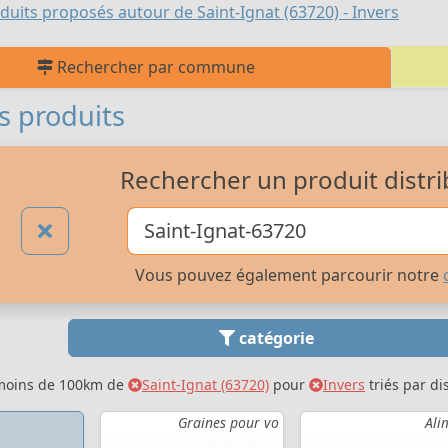
duits proposés autour de Saint-Ignat (63720) - Invers
Rechercher par commune
s produits
Rechercher un produit distri
Vous pouvez également parcourir notre
catégorie
 moins de 100km de
Saint-Ignat (63720)
pour
Invers
triés par di
Graines pour vo
Ali