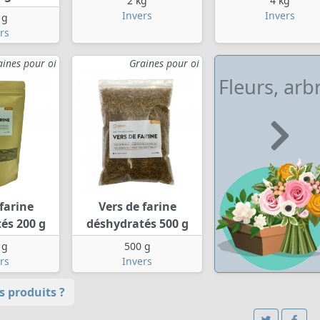
2 kg
4 kg
Invers
Invers
 g
rs
aines pour oi
Graines pour oi
Fleurs, arb
farine
Vers de farine
és 200 g
déshydratés 500 g
 g
500 g
rs
Invers
 produits ?