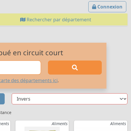
Connexion
Rechercher par département
bué en circuit court
carte des départements ici
.
stance
ments
Aliments
Aliments