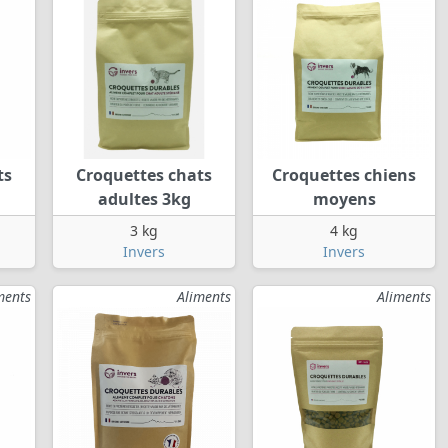
ts
Croquettes chats
Croquettes chiens
adultes 3kg
moyens
3 kg
4 kg
Invers
Invers
ments
Aliments
Aliments