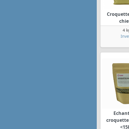
Croquette
chi
4 k
Inve
Echant
croquette
<15