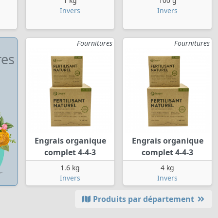
1 kg
100 g
Invers
Invers
Fournitures
Fournitures
res
Engrais organique
Engrais organique
complet 4-4-3
complet 4-4-3
1.6 kg
4 kg
Invers
Invers
Produits par département