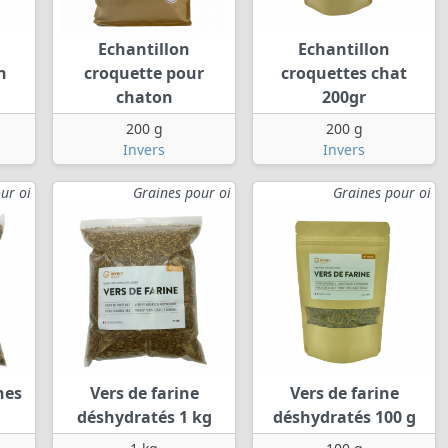
Echantillon
Echantillon
n
croquette pour
croquettes chat
chaton
200gr
200 g
200 g
Invers
Invers
ur oi
Graines pour oi
Graines pour oi
nes
Vers de farine
Vers de farine
déshydratés 1 kg
déshydratés 100 g