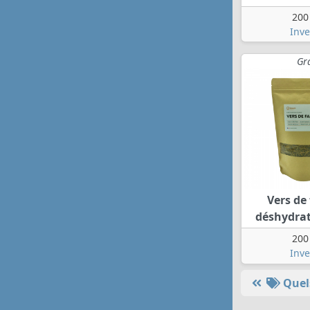
200
Inve
Gr
Vers de 
déshydrat
200
Inve
Quels