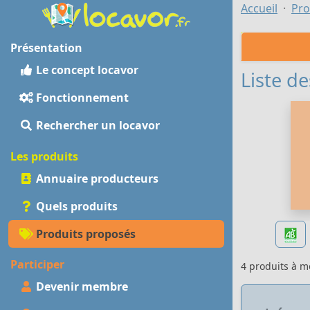
Accueil
Pro
Présentation
Le concept locavor
Liste de
Fonctionnement
Rechercher un locavor
Les produits
Annuaire producteurs
Quels produits
Produits proposés
Participer
4 produits à 
Devenir membre