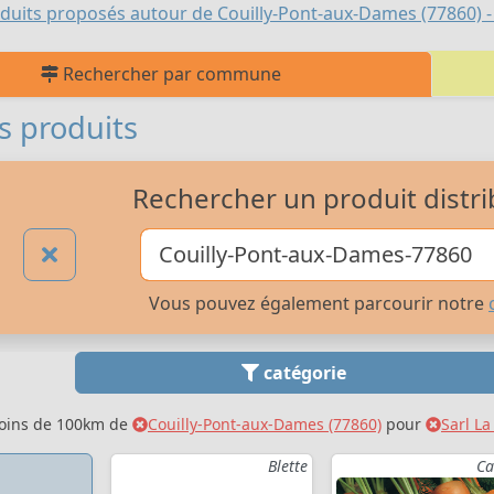
duits proposés autour de Couilly-Pont-aux-Dames (77860) -
Rechercher par commune
s produits
Rechercher un produit distri
Vous pouvez également parcourir notre
catégorie
moins de 100km de
Couilly-Pont-aux-Dames (77860)
pour
Sarl L
Blette
Ca