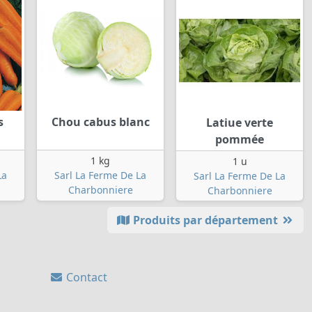
s
Chou cabus blanc
Latiue verte
pommée
1 kg
1 u
La
Sarl La Ferme De La
Sarl La Ferme De La
Charbonniere
Charbonniere
Produits par département
Contact