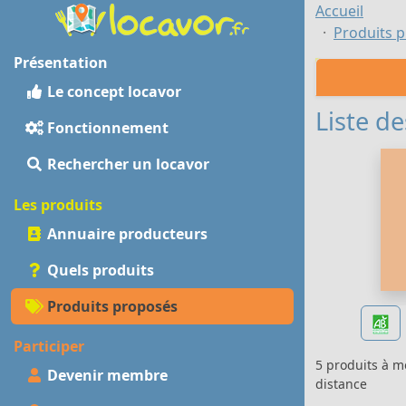
Accueil
Produits p
Présentation
Le concept locavor
Liste de
Fonctionnement
Rechercher un locavor
Les produits
Annuaire producteurs
Quels produits
Produits proposés
Participer
5 produits à 
Devenir membre
distance