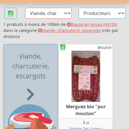
1 produits à moins de 100km de
Baugé-en-Anjou (49150)
dans la catégorie
Viande, charcuterie, escargots
triés par
distance
Mouton
Viande,
charcuterie,
escargots
Merguez bio "pur
mouton"
5 u
Ferme De Laveau