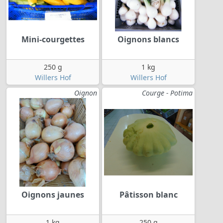
Mini-courgettes
Oignons blancs
250 g
1 kg
Willers Hof
Willers Hof
Oignon
Courge - Potima
Oignons jaunes
Pâtisson blanc
1 kg
250 g