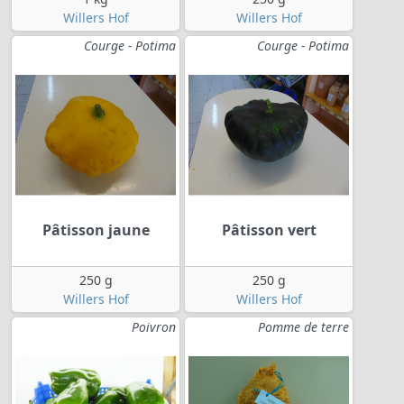
Willers Hof
Willers Hof
Courge - Potima
Courge - Potima
Pâtisson jaune
Pâtisson vert
250 g
250 g
Willers Hof
Willers Hof
Poivron
Pomme de terre