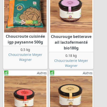
Choucroute cuisinée
Chourouge betterave
igp paysanne 500g
ail lactofermenté
bio180g
0.5 kg
Choucrouterie Meyer
0.18 kg
Wagner
Choucrouterie Meyer
Wagner
Autres
Autres