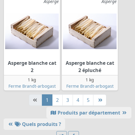
Asperge
Asperge
Asperge blanche cat
Asperge blanche cat
2
2 épluché
1 kg
1 kg
Ferme Brandt-arbogast
Ferme Brandt-arbogast
1
2
3
4
5
Produits par département
Quels produits ?