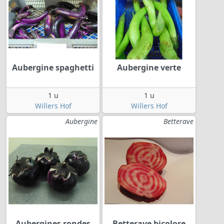
Aubergine spaghetti
Aubergine verte
1 u
1 u
Willers Hof
Willers Hof
Aubergine
Betterave
Aubergines rondes
Betterave bicolore