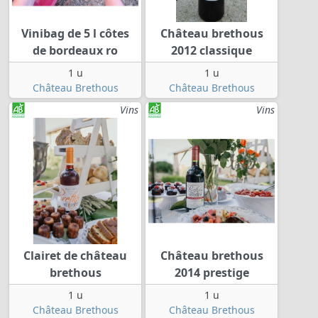
Vinibag de 5 l côtes
Château brethous
de bordeaux ro
2012 classique
1 u
1 u
Château Brethous
Château Brethous
Vins
Vins
Clairet de château
Château brethous
brethous
2014 prestige
1 u
1 u
Château Brethous
Château Brethous