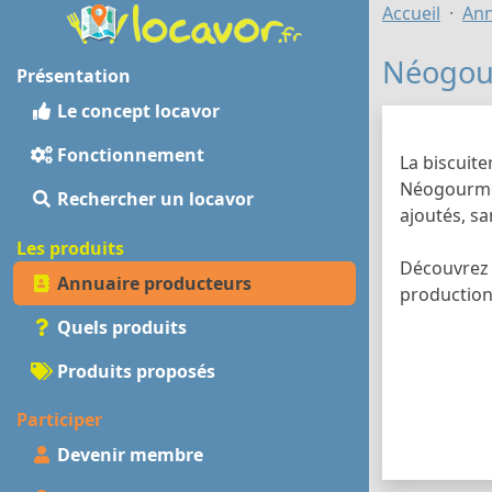
Accueil
Ann
Néogou
Présentation
Le concept locavor
Fonctionnement
La biscuit
Néogourmet
Rechercher un locavor
ajoutés, sa
Les produits
Découvrez 
Annuaire producteurs
production 
Quels produits
Produits proposés
Participer
Devenir membre