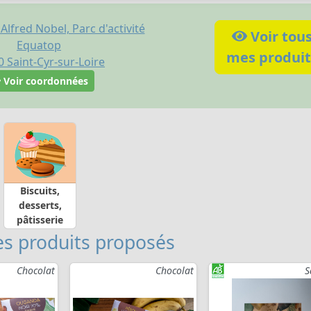
Alfred Nobel, Parc d'activité
Voir tou
Equatop
mes produit
0
Saint-Cyr-sur-Loire
Voir coordonnées
Biscuits,
desserts,
pâtisserie
s produits proposés
Chocolat
Chocolat
S