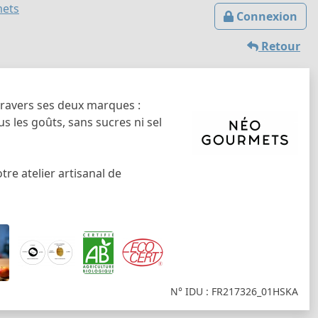
ets
Connexion
Retour
travers ses deux marques :
 les goûts, sans sucres ni sel
re atelier artisanal de
N° IDU : FR217326_01HSKA