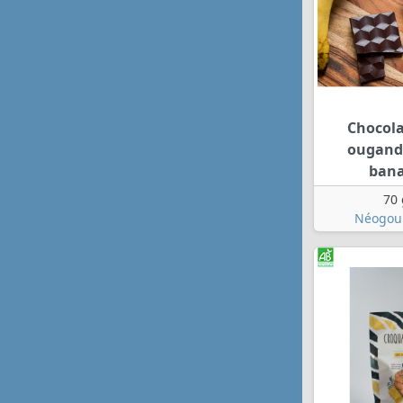
Chocola
ougand
ban
70 
Néogou