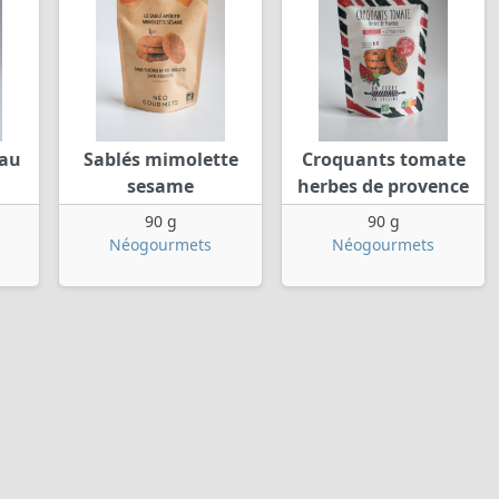
 au
Sablés mimolette
Croquants tomate
sesame
herbes de provence
90 g
90 g
Néogourmets
Néogourmets