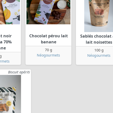
t noir
Chocolat pérou lait
Sablés chocolat
a 70%
banane
lait noisettes
ane
70 g
100 g
Néogourmets
Néogourmets
g
rmets
Biscuit apériti