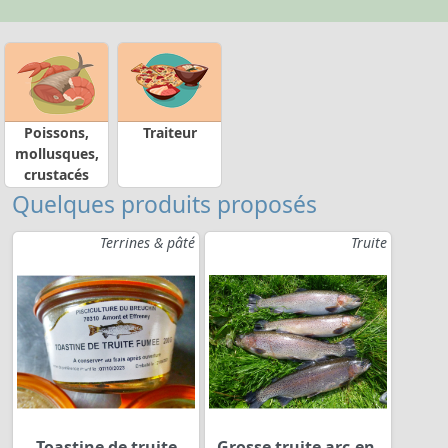
Poissons,
Traiteur
mollusques,
crustacés
Quelques produits proposés
Terrines & pâté
Truite
Toastine de truite
Grosse truite arc-en-