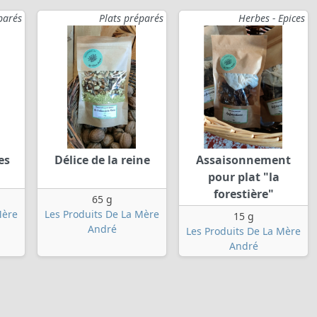
parés
Plats préparés
Herbes - Epices
es
Délice de la reine
Assaisonnement
pour plat "la
forestière"
65 g
Mère
Les Produits De La Mère
15 g
André
Les Produits De La Mère
André