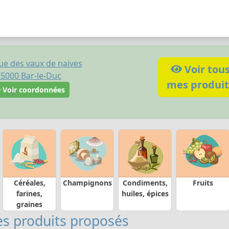
ue des vaux de naives
Voir tou
55000
Bar-le-Duc
mes produit
Voir coordonnées
Céréales,
Champignons
Condiments,
Fruits
farines,
huiles, épices
graines
s produits proposés