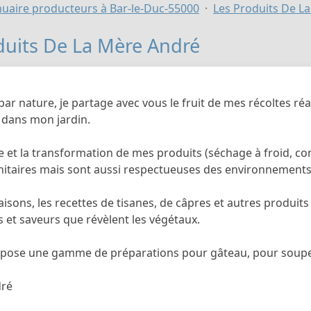
uaire producteurs à Bar-le-Duc-55000
Les Produits De L
duits De La Mère André
par nature, je partage avec vous le fruit de mes récoltes ré
t dans mon jardin.
te et la transformation de mes produits (séchage à froid, c
itaires mais sont aussi respectueuses des environnements o
saisons, les recettes de tisanes, de câpres et autres produi
 et saveurs que révèlent les végétaux.
opose une gamme de préparations pour gâteau, pour soupe, p
dré