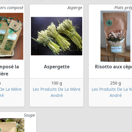
iers composé
Asperge
Plats pré
mposé la
Aspergette
Risotto aux cèp
ière
u
100 g
250 g
 De La Mère
Les Produits De La Mère
Les Produits De La 
ré
André
André
Soupe