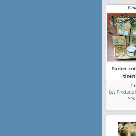
Pan
Panier co
tisan
1 
Les Produits
And