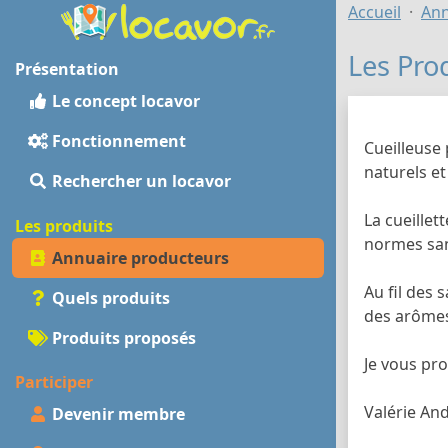
Accueil
Ann
Les Pro
Présentation
Le concept locavor
Fonctionnement
Cueilleuse 
naturels e
Rechercher un locavor
La cueillet
Les produits
normes san
Annuaire producteurs
Au fil des 
Quels produits
des arômes
Produits proposés
Je vous pr
Participer
Valérie An
Devenir membre