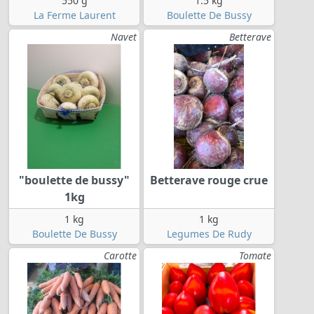
550 g
1.5 kg
La Ferme Laurent
Boulette De Bussy
Navet
Betterave
"boulette de bussy"
Betterave rouge crue
1kg
1 kg
1 kg
Boulette De Bussy
Legumes De Rudy
Carotte
Tomate