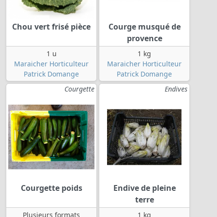
Chou vert frisé pièce
Courge musqué de
provence
1 u
1 kg
Maraicher Horticulteur
Maraicher Horticulteur
Patrick Domange
Patrick Domange
Courgette
Endives
Courgette poids
Endive de pleine
terre
Plusieurs formats
1 kg