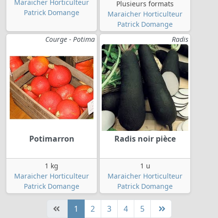
Maraicher Horticulteur
Plusieurs formats
Patrick Domange
Maraicher Horticulteur
Patrick Domange
Courge - Potima
Radis
Potimarron
Radis noir pièce
1 kg
1 u
Maraicher Horticulteur
Maraicher Horticulteur
Patrick Domange
Patrick Domange
1
2
3
4
5