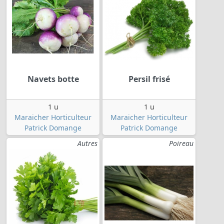
Navets botte
Persil frisé
1 u
1 u
Maraicher Horticulteur
Maraicher Horticulteur
Patrick Domange
Patrick Domange
Autres
Poireau