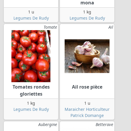
mona
1 u
1 kg
Legumes De Rudy
Legumes De Rudy
Tomate
Ail
Tomates rondes
Ail rose pièce
gloriettes
1 kg
1 u
Legumes De Rudy
Maraicher Horticulteur
Patrick Domange
Aubergine
Betterave