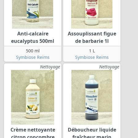
Anti-calcaire
Assouplissant figue
eucalyptus 500ml
de barbarie 1l
500 ml
1 L
Symbiose Reims
Symbiose Reims
Nettoyage
Nettoyage
Crème nettoyante
Déboucheur liquide
citron concombre
fraîcheur marin