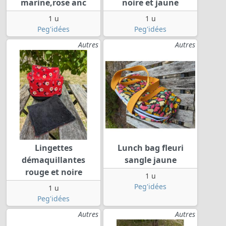
marine,rose anc
noire et jaune
1 u
1 u
Peg'idées
Peg'idées
Autres
Autres
Lingettes
Lunch bag fleuri
démaquillantes
sangle jaune
rouge et noire
1 u
Peg'idées
1 u
Peg'idées
Autres
Autres