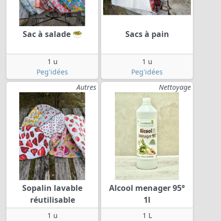
Sac à salade 🥗
Sacs à pain
1 u
1 u
Peg'idées
Peg'idées
Autres
Nettoyage
Sopalin lavable
Alcool menager 95°
réutilisable
1l
1 u
1 L