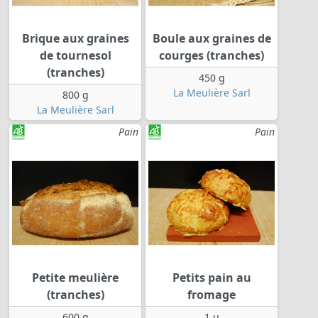
Brique aux graines
Boule aux graines de
de tournesol
courges (tranches)
(tranches)
450 g
La Meulière Sarl
800 g
La Meulière Sarl
Pain
Pain
Petite meulière
Petits pain au
(tranches)
fromage
600 g
1 u