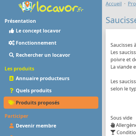
Accueil
Pro
Sauciss
Présentation
Le concept locavor
Fonctionnement
Saucisses à
Les saucis
Rechercher un locavor
poivre et d
La viande 
Les produits
Annuaire producteurs
Les sauciss
selon le ty
Quels produits
Produits proposés
Participer
Sous vide
Allergèn
Devenir membre
Conditi