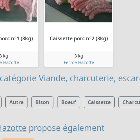
porc n°1 (3kg)
Caissette porc n°2 (3kg)
3 kg
3 kg
e Hazotte
Ferme Hazotte
catégorie Viande, charcuterie, esca
Autre
Bison
Boeuf
Caissette
Charcu
azotte
propose également