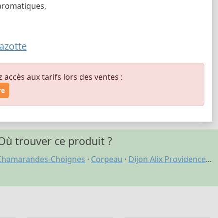
 aromatiques,
azotte
ccès aux tarifs lors des ventes :
re
Où trouver ce produit ?
Chamarandes-Choignes
·
Corpeau
·
Dijon Alix Providence
...