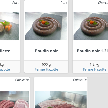
Porc
Porc
Charcu
llette
Boudin noir
Boudin noir 1.2
 kg
600 g
1.2 kg
azotte
Ferme Hazotte
Ferme Hazotte
Caissette
Caissette