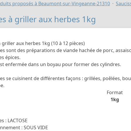
duits proposés à Beaumont-sur-Vingeanne-21310
Saucis
es à griller aux herbes 1kg
 griller aux herbes 1kg (10 à 12 pièces)
ses sont des préparations de viande hachée de porc, assais
es épices.
est enfermée dans un boyau pour former des cylindres.
es se cuisinent de différentes façons : grillées, poêlées, bo
pe.
Format
1kg
es : LACTOSE
onnement : SOUS VIDE