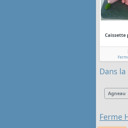
Caissette 
Ferm
Dans la 
Agneau
Ferme H