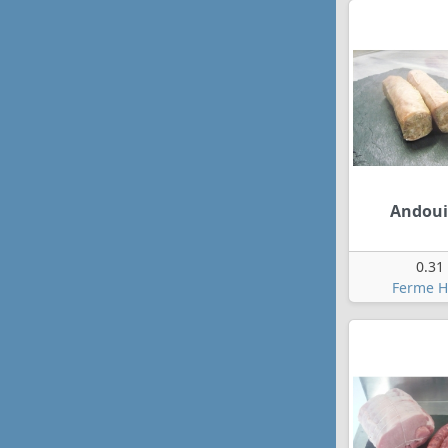
Andoui
0.31
Ferme H