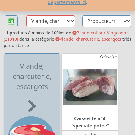
départements ici
.
11 produits à moins de 100km de
Beaumont-sur-Vingeanne
(21310)
dans la catégorie
Viande, charcuterie, escargots
triés
par distance
Caissette
Viande,
charcuterie,
escargots
Caissette n°4
"spéciale potée"