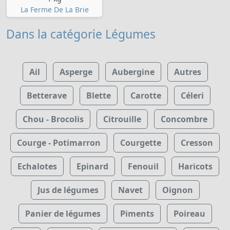
La Ferme De La Brie
Dans la catégorie Légumes
Ail
Asperge
Aubergine
Autres
Betterave
Blette
Carotte
Céleri
Chou - Brocolis
Citrouille
Concombre
Courge - Potimarron
Courgette
Cresson
Echalotes
Epinard
Fenouil
Haricots
Jus de légumes
Navet
Oignon
Panier de légumes
Piments
Poireau