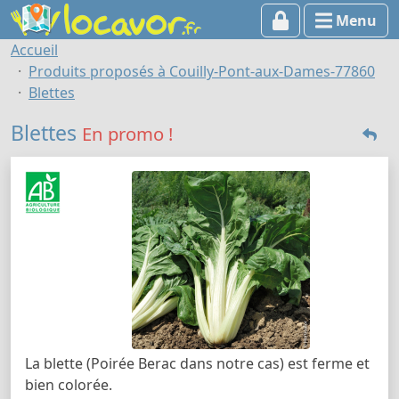
Menu
Accueil
Produits proposés à Couilly-Pont-aux-Dames-77860
Blettes
Blettes
En promo !
La blette (Poirée Berac dans notre cas) est ferme et
bien colorée.