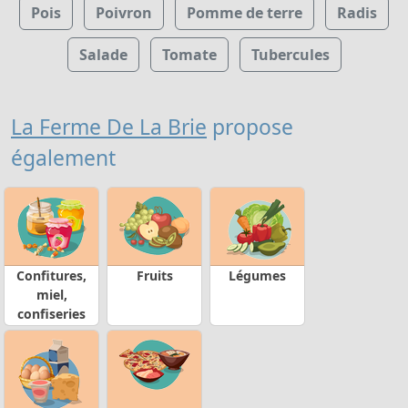
Pois
Poivron
Pomme de terre
Radis
Salade
Tomate
Tubercules
La Ferme De La Brie
propose
également
Confitures,
Fruits
Légumes
miel,
confiseries