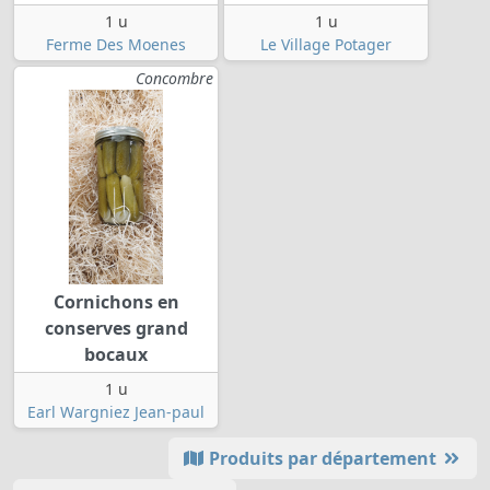
1 u
1 u
Ferme Des Moenes
Le Village Potager
Concombre
Cornichons en
conserves grand
bocaux
1 u
Earl Wargniez Jean-paul
Produits par département