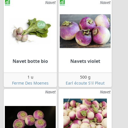
Navet
Navet
Navet botte bio
Navets violet
1 u
500 g
Ferme Des Moenes
Earl écoute S'il Pleut
Navet
Navet