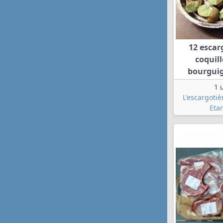
12 escar
coquill
bourgui
1 
L'escargotiè
Eta