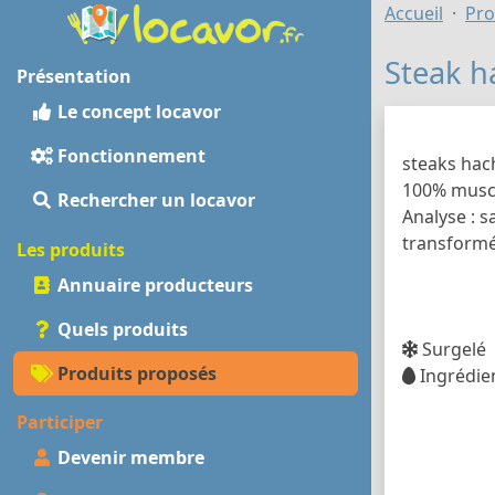
Accueil
Pro
Steak h
Présentation
Le concept locavor
Fonctionnement
steaks hac
100% muscl
Rechercher un locavor
Analyse : s
transformé
Les produits
Annuaire producteurs
Quels produits
Surgelé
Produits proposés
Ingrédien
Participer
Devenir membre