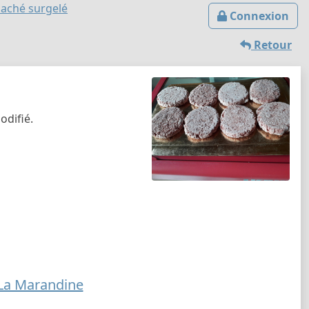
haché surgelé
Connexion
Retour
difié.
La Marandine