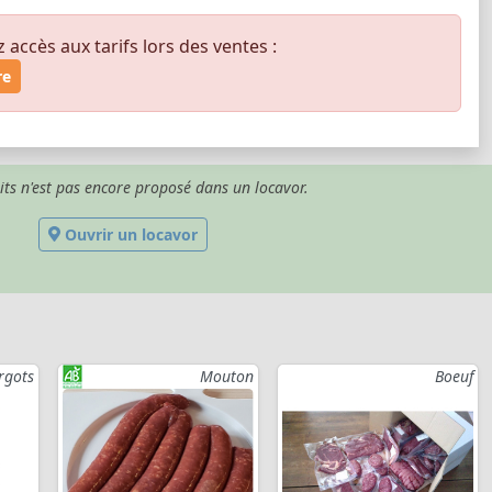
ccès aux tarifs lors des ventes :
re
its n'est pas encore proposé dans un locavor.
Ouvrir un locavor
rgots
Mouton
Boeuf