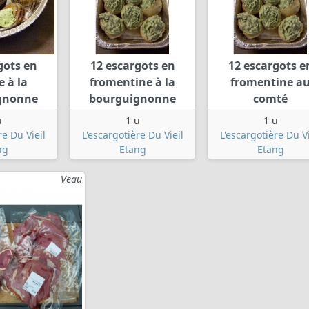
gots en
12 escargots en
12 escargots e
e à la
fromentine à la
fromentine a
gnonne
bourguignonne
comté
u
1 u
1 u
re Du Vieil
L'escargotière Du Vieil
L'escargotière Du Vi
ng
Etang
Etang
Veau