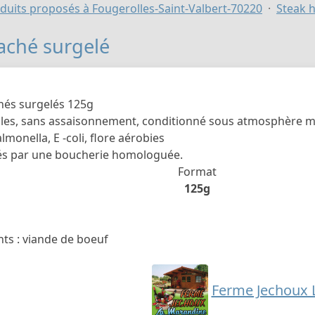
duits proposés à Fougerolles-Saint-Valbert-70220
Steak 
aché surgelé
hés surgelés 125g
es, sans assaisonnement, conditionné sous atmosphère mo
almonella, E -coli, flore aérobies
s par une boucherie homologuée.
Format
125g
ts : viande de boeuf
Ferme Jechoux 