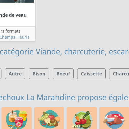
ande de veau
urs formats
Champs Fleuris
catégorie Viande, charcuterie, esca
Autre
Bison
Boeuf
Caissette
Charcu
echoux La Marandine
propose égal